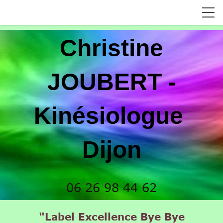
Christine
JOUBERT -
Kinésiologue
Dijon
06 26 98 44 62
"Label Excellence Bye Bye